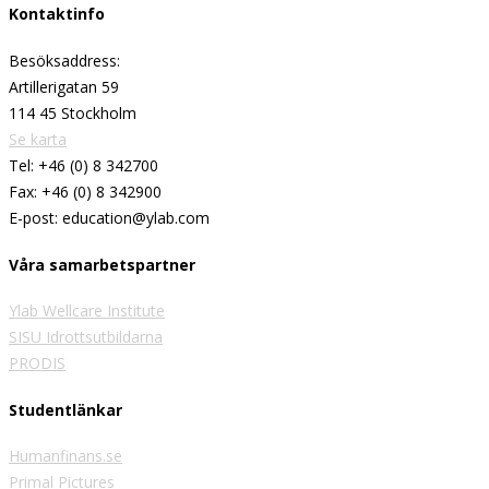
Kontaktinfo
Besöksaddress:
Artillerigatan 59
114 45 Stockholm
Se karta
Tel: +46 (0) 8 342700
Fax: +46 (0) 8 342900
E-post: education@ylab.com
Våra samarbetspartner
Ylab Wellcare Institute
SISU Idrottsutbildarna
PRODIS
Studentlänkar
Humanfinans.se
Primal Pictures