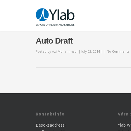
Auto Draft
Posted by
Azi Mohammadi
| July 02, 2014 | |
No Comments
Kontaktinfo
Våra
Besöksaddress:
Ylab We