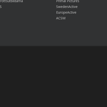
rottsutbildarna
Primal Pictures
S
SwedenActive
EuropeActive
ACSM