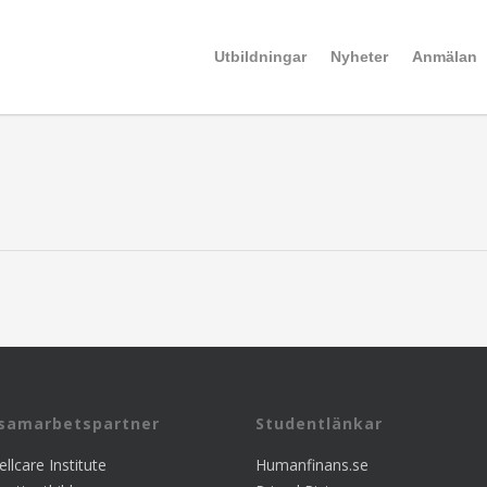
Utbildningar
Nyheter
Anmälan
 samarbetspartner
Studentlänkar
llcare Institute
Humanfinans.se