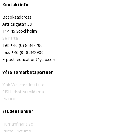
Kontaktinfo
Besöksaddress:
Artillerigatan 59
114 45 Stockholm
Se karta
Tel: +46 (0) 8 342700
Fax: +46 (0) 8 342900
E-post: education@ylab.com
Våra samarbetspartner
Ylab Wellcare Institute
SISU Idrottsutbildarna
PRODIS
Studentlänkar
Humanfinans.se
Primal Pictures