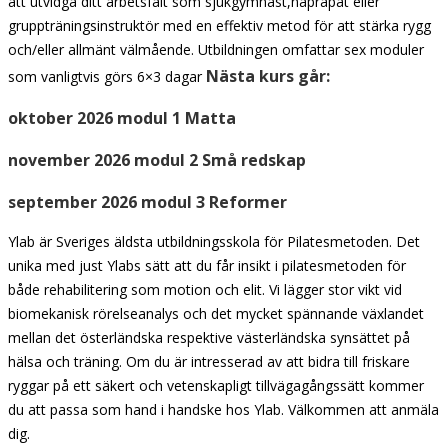
att utvidga ditt arbetsfält som sjukgymnast,naprapat eller
gruppträningsinstruktör med en effektiv metod för att stärka rygg
och/eller allmänt välmående. Utbildningen omfattar sex moduler
Nästa kurs går:
som vanligtvis görs 6×3 dagar
oktober 2026 modul 1 Matta
november 2026 modul 2 Små redskap
september 2026 modul 3 Reformer
Ylab är Sveriges äldsta utbildningsskola för Pilatesmetoden. Det
unika med just Ylabs sätt att du får insikt i pilatesmetoden för
både rehabilitering som motion och elit. Vi lägger stor vikt vid
biomekanisk rörelseanalys och det mycket spännande växlandet
mellan det österländska respektive västerländska synsättet på
hälsa och träning. Om du är intresserad av att bidra till friskare
ryggar på ett säkert och vetenskapligt tillvägagångssätt kommer
du att passa som hand i handske hos Ylab. Välkommen att anmäla
dig.