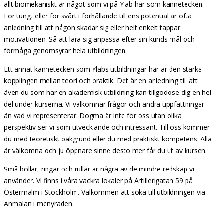
allt biomekaniskt är något som vi på Ylab har som kännetecken.
För tungt eller för svårt i förhållande till ens potential är ofta
anledning till att någon skadar sig eller helt enkelt tappar
motivationen. Så att lära sig anpassa efter sin kunds mål och
förmåga genomsyrar hela utbildningen.
Ett annat kännetecken som Ylabs utbildningar har är den starka
kopplingen mellan teori och praktik. Det är en anledning till att
även du som har en akademisk utbildning kan tillgodose dig en hel
del under kurserna. Vi välkomnar frågor och andra uppfattningar
än vad vi representerar. Dogma är inte för oss utan olika
perspektiv ser vi som utvecklande och intressant. Till oss kommer
du med teoretiskt bakgrund eller du med praktiskt kompetens. Alla
är välkomna och ju öppnare sinne desto mer får du ut av kursen.
Små bollar, ringar och rullar är några av de mindre redskap vi
använder. Vi finns i våra vackra lokaler på Artillerigatan 59 på
Östermalm i Stockholm. Välkommen att söka till utbildningen via
Anmälan i menyraden.