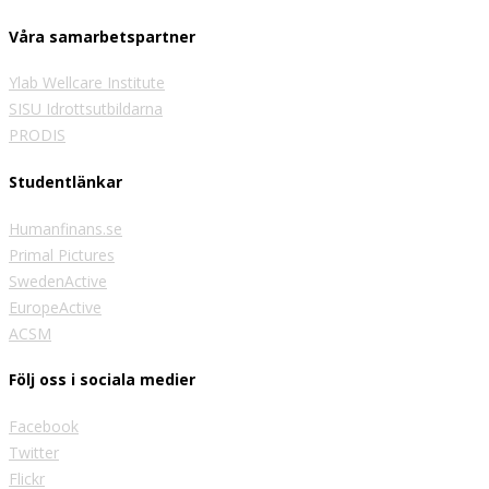
Våra samarbetspartner
Ylab Wellcare Institute
SISU Idrottsutbildarna
PRODIS
Studentlänkar
Humanfinans.se
Primal Pictures
SwedenActive
EuropeActive
ACSM
Följ oss i sociala medier
Facebook
Twitter
Flickr